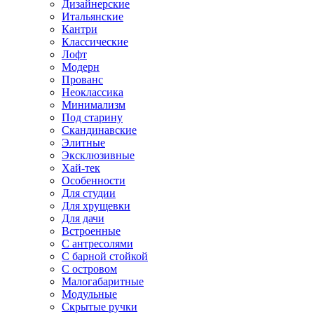
Дизайнерские
Итальянские
Кантри
Классические
Лофт
Модерн
Прованс
Неоклассика
Минимализм
Под старину
Скандинавские
Элитные
Эксклюзивные
Хай-тек
Особенности
Для студии
Для хрущевки
Для дачи
Встроенные
С антресолями
С барной стойкой
С островом
Малогабаритные
Модульные
Скрытые ручки