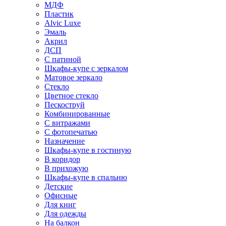
МДФ
Пластик
Alvic Luxe
Эмаль
Акрил
ДСП
С патиной
Шкафы-купе с зеркалом
Матовое зеркало
Стекло
Цветное стекло
Пескоструй
Комбинированные
С витражами
С фотопечатью
Назначение
Шкафы-купе в гостиную
В коридор
В прихожую
Шкафы-купе в спальню
Детские
Офисные
Для книг
Для одежды
На балкон