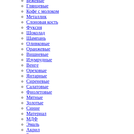
Бежевые
Глянцевые
Кофе с молоком
Металлик
Слоновая кость
Фуксия
Шоколад
Шампань
Оливковые
Оранжевые
Вишневые
Изумрудные
Венге
Ореховые
Янтарные
Сиреневые
Салатовые
Фиолетовые
Мятные
Золотые
Синие
Материал
МДФ
Эмаль
Акрил