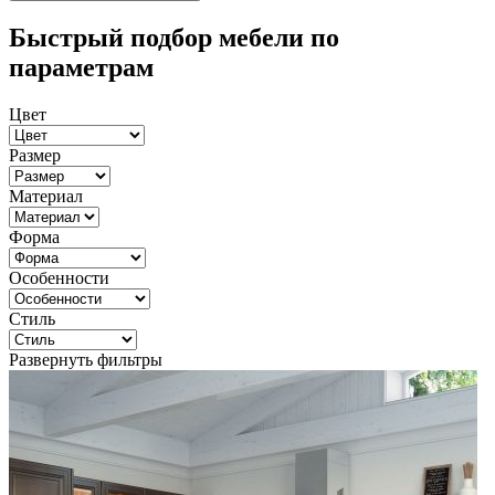
Быстрый подбор мебели по
параметрам
Цвет
Размер
Материал
Форма
Особенности
Стиль
Развернуть фильтры