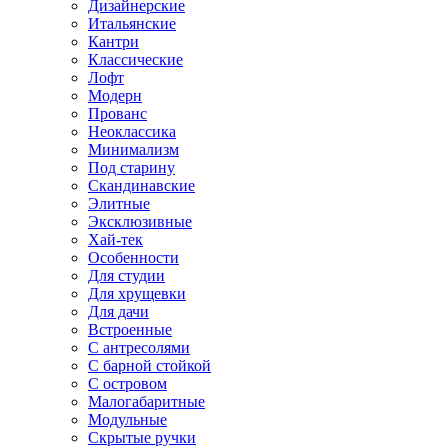
Дизайнерские
Итальянские
Кантри
Классические
Лофт
Модерн
Прованс
Неоклассика
Минимализм
Под старину
Скандинавские
Элитные
Эксклюзивные
Хай-тек
Особенности
Для студии
Для хрущевки
Для дачи
Встроенные
С антресолями
С барной стойкой
С островом
Малогабаритные
Модульные
Скрытые ручки