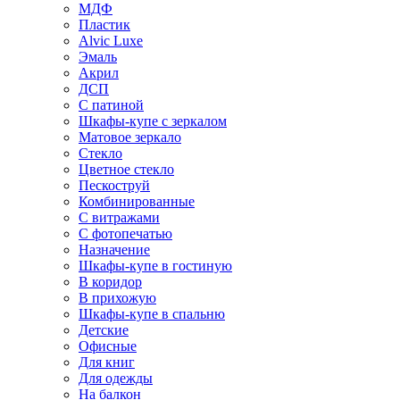
МДФ
Пластик
Alvic Luxe
Эмаль
Акрил
ДСП
С патиной
Шкафы-купе с зеркалом
Матовое зеркало
Стекло
Цветное стекло
Пескоструй
Комбинированные
С витражами
С фотопечатью
Назначение
Шкафы-купе в гостиную
В коридор
В прихожую
Шкафы-купе в спальню
Детские
Офисные
Для книг
Для одежды
На балкон