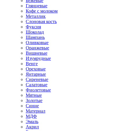
Бежевые
Глянцевые
Кофе с молоком
Металлик
Слоновая кость
Фуксия
Шоколад
Шампань
Оливковые
Оранжевые
Вишневые
Изумрудные
Венге
Ореховые
Янтарные
Сиреневые
Салатовые
Фиолетовые
Мятные
Золотые
Синие
Материал
МДФ
Эмаль
Акрил