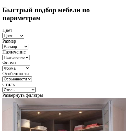
Быстрый подбор мебели по
параметрам
Цвет
Размер
Назначение
Форма
Особенности
Стиль
Развернуть фильтры