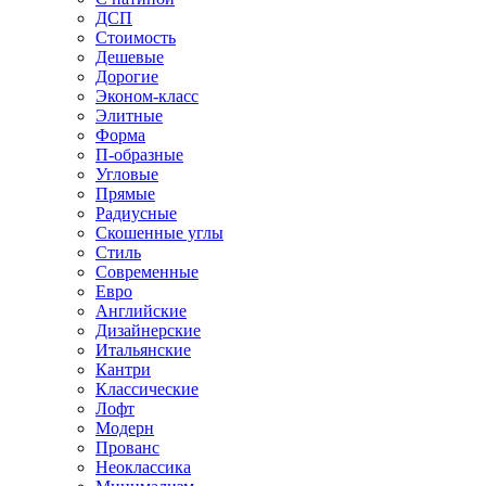
ДСП
Стоимость
Дешевые
Дорогие
Эконом-класс
Элитные
Форма
П-образные
Угловые
Прямые
Радиусные
Скошенные углы
Стиль
Современные
Евро
Английские
Дизайнерские
Итальянские
Кантри
Классические
Лофт
Модерн
Прованс
Неоклассика