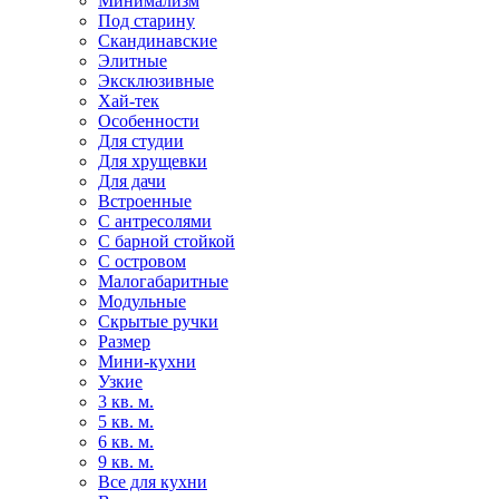
Минимализм
Под старину
Скандинавские
Элитные
Эксклюзивные
Хай-тек
Особенности
Для студии
Для хрущевки
Для дачи
Встроенные
С антресолями
С барной стойкой
С островом
Малогабаритные
Модульные
Скрытые ручки
Размер
Мини-кухни
Узкие
3 кв. м.
5 кв. м.
6 кв. м.
9 кв. м.
Все для кухни