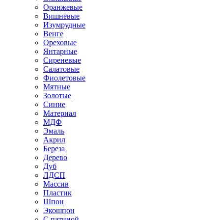
Оранжевые
Вишневые
Изумрудные
Венге
Ореховые
Янтарные
Сиреневые
Салатовые
Фиолетовые
Мятные
Золотые
Синие
Материал
МДФ
Эмаль
Акрил
Береза
Дерево
Дуб
ЛДСП
Массив
Пластик
Шпон
Экошпон
С патиной