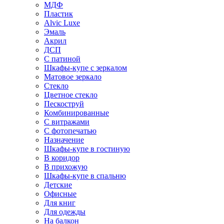
МДФ
Пластик
Alvic Luxe
Эмаль
Акрил
ДСП
С патиной
Шкафы-купе с зеркалом
Матовое зеркало
Стекло
Цветное стекло
Пескоструй
Комбинированные
С витражами
С фотопечатью
Назначение
Шкафы-купе в гостиную
В коридор
В прихожую
Шкафы-купе в спальню
Детские
Офисные
Для книг
Для одежды
На балкон