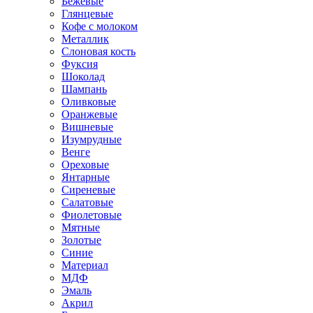
Бежевые
Глянцевые
Кофе с молоком
Металлик
Слоновая кость
Фуксия
Шоколад
Шампань
Оливковые
Оранжевые
Вишневые
Изумрудные
Венге
Ореховые
Янтарные
Сиреневые
Салатовые
Фиолетовые
Мятные
Золотые
Синие
Материал
МДФ
Эмаль
Акрил