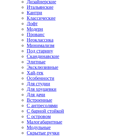
Дизайнерские
Итальянские
Кантри
Классические
Лофт
Модерн
Прованс
Неоклассика
Минимализм
Под старину
Скандинавские
Элитные
Эксклюзивные
Хай-тек
Особенности
Для студии
Для хрущевки
Для дачи
Встроенные
С антресолями
С барной стойкой
С островом
Малогабаритные
Модульные
Скрытые ручки