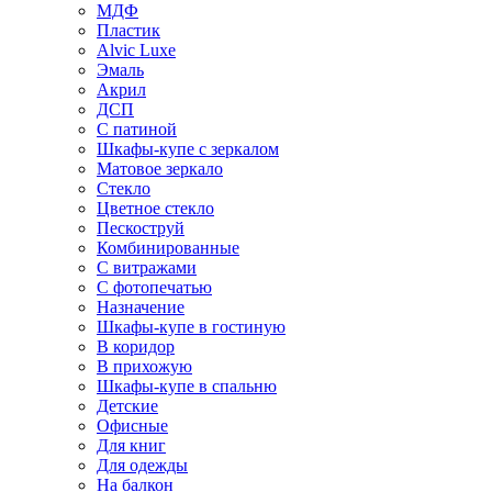
МДФ
Пластик
Alvic Luxe
Эмаль
Акрил
ДСП
С патиной
Шкафы-купе с зеркалом
Матовое зеркало
Стекло
Цветное стекло
Пескоструй
Комбинированные
С витражами
С фотопечатью
Назначение
Шкафы-купе в гостиную
В коридор
В прихожую
Шкафы-купе в спальню
Детские
Офисные
Для книг
Для одежды
На балкон