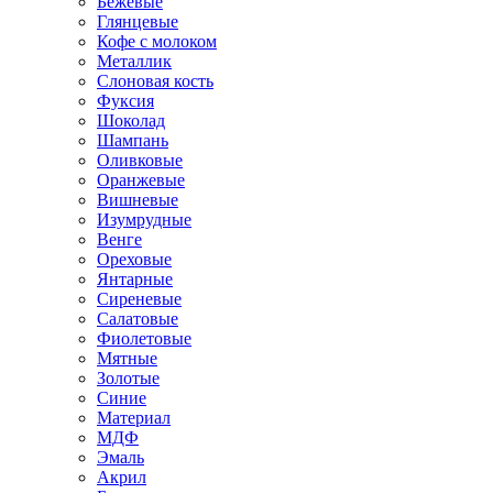
Бежевые
Глянцевые
Кофе с молоком
Металлик
Слоновая кость
Фуксия
Шоколад
Шампань
Оливковые
Оранжевые
Вишневые
Изумрудные
Венге
Ореховые
Янтарные
Сиреневые
Салатовые
Фиолетовые
Мятные
Золотые
Синие
Материал
МДФ
Эмаль
Акрил