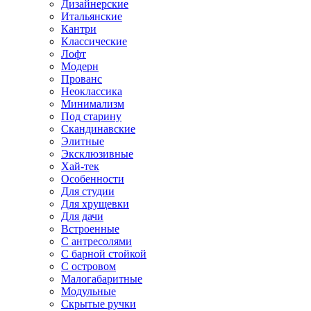
Дизайнерские
Итальянские
Кантри
Классические
Лофт
Модерн
Прованс
Неоклассика
Минимализм
Под старину
Скандинавские
Элитные
Эксклюзивные
Хай-тек
Особенности
Для студии
Для хрущевки
Для дачи
Встроенные
С антресолями
С барной стойкой
С островом
Малогабаритные
Модульные
Скрытые ручки