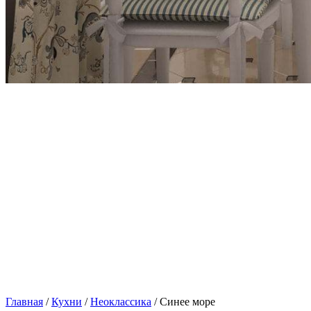
Главная
/
Кухни
/
Неоклассика
/ Синее море