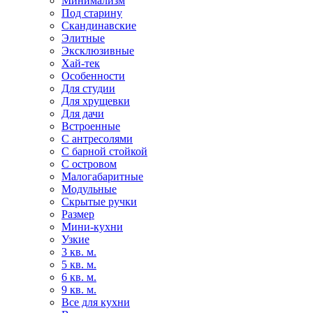
Минимализм
Под старину
Скандинавские
Элитные
Эксклюзивные
Хай-тек
Особенности
Для студии
Для хрущевки
Для дачи
Встроенные
С антресолями
С барной стойкой
С островом
Малогабаритные
Модульные
Скрытые ручки
Размер
Мини-кухни
Узкие
3 кв. м.
5 кв. м.
6 кв. м.
9 кв. м.
Все для кухни