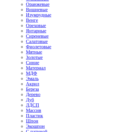
Оранжевые
Вишневые
Изумрудные
Венге
Ореховые
Янтарные
Сиреневые
Салатовые
Фиолетовые
Мятные
Золотые
Синие
Материал
МДФ
Эмаль
Акрил
Береза
Дерево
Дуб
ЛДСП
Массив
Пластик
Шпон
Экошпон
С патиной