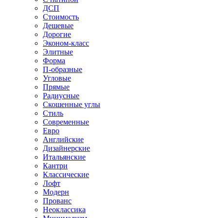
ДСП
Стоимость
Дешевые
Дорогие
Эконом-класс
Элитные
Форма
П-образные
Угловые
Прямые
Радиусные
Скошенные углы
Стиль
Современные
Евро
Английские
Дизайнерские
Итальянские
Кантри
Классические
Лофт
Модерн
Прованс
Неоклассика