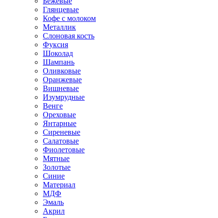
Бежевые
Глянцевые
Кофе с молоком
Металлик
Слоновая кость
Фуксия
Шоколад
Шампань
Оливковые
Оранжевые
Вишневые
Изумрудные
Венге
Ореховые
Янтарные
Сиреневые
Салатовые
Фиолетовые
Мятные
Золотые
Синие
Материал
МДФ
Эмаль
Акрил