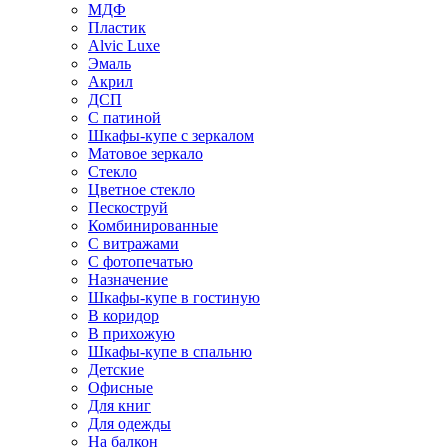
МДФ
Пластик
Alvic Luxe
Эмаль
Акрил
ДСП
С патиной
Шкафы-купе с зеркалом
Матовое зеркало
Стекло
Цветное стекло
Пескоструй
Комбинированные
С витражами
С фотопечатью
Назначение
Шкафы-купе в гостиную
В коридор
В прихожую
Шкафы-купе в спальню
Детские
Офисные
Для книг
Для одежды
На балкон