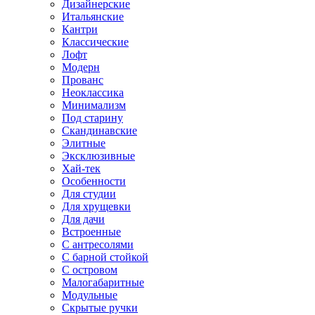
Дизайнерские
Итальянские
Кантри
Классические
Лофт
Модерн
Прованс
Неоклассика
Минимализм
Под старину
Скандинавские
Элитные
Эксклюзивные
Хай-тек
Особенности
Для студии
Для хрущевки
Для дачи
Встроенные
С антресолями
С барной стойкой
С островом
Малогабаритные
Модульные
Скрытые ручки