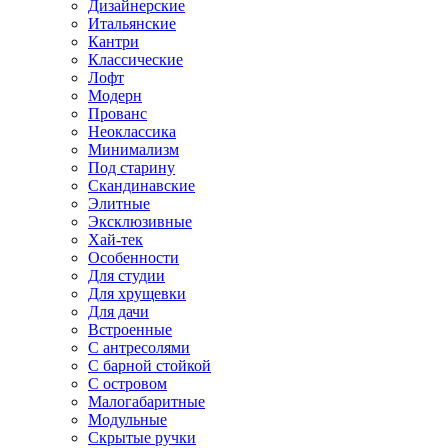
Дизайнерские
Итальянские
Кантри
Классические
Лофт
Модерн
Прованс
Неоклассика
Минимализм
Под старину
Скандинавские
Элитные
Эксклюзивные
Хай-тек
Особенности
Для студии
Для хрущевки
Для дачи
Встроенные
С антресолями
С барной стойкой
С островом
Малогабаритные
Модульные
Скрытые ручки