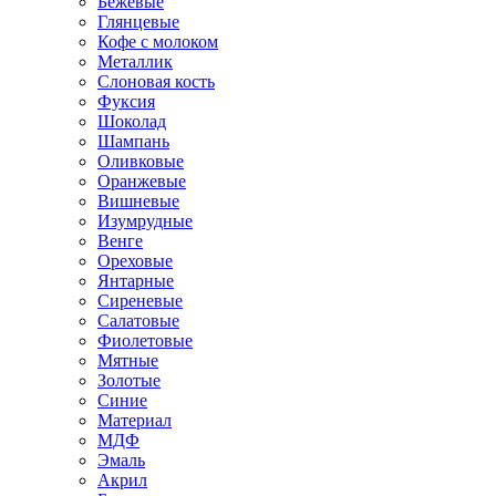
Бежевые
Глянцевые
Кофе с молоком
Металлик
Слоновая кость
Фуксия
Шоколад
Шампань
Оливковые
Оранжевые
Вишневые
Изумрудные
Венге
Ореховые
Янтарные
Сиреневые
Салатовые
Фиолетовые
Мятные
Золотые
Синие
Материал
МДФ
Эмаль
Акрил