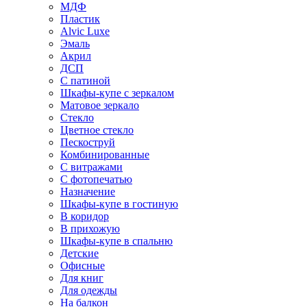
МДФ
Пластик
Alvic Luxe
Эмаль
Акрил
ДСП
С патиной
Шкафы-купе с зеркалом
Матовое зеркало
Стекло
Цветное стекло
Пескоструй
Комбинированные
С витражами
С фотопечатью
Назначение
Шкафы-купе в гостиную
В коридор
В прихожую
Шкафы-купе в спальню
Детские
Офисные
Для книг
Для одежды
На балкон