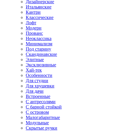
Дизайнерские
Итальянские
Кантри
Классические
Лофт
Модерн
Прованс
Неоклассика
Минимализм
Под старину
Скандинавские
Элитные
Эксклюзивные
Хай-тек
Особенности
Для студии
Для хрущевки
Для дачи
Встроенные
С антресолями
С барной стойкой
С островом
Малогабаритные
Модульные
Скрытые ручки