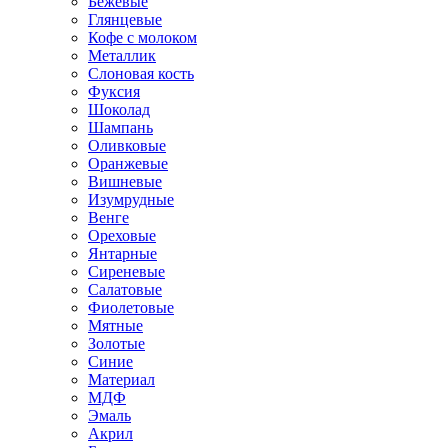
Бежевые
Глянцевые
Кофе с молоком
Металлик
Слоновая кость
Фуксия
Шоколад
Шампань
Оливковые
Оранжевые
Вишневые
Изумрудные
Венге
Ореховые
Янтарные
Сиреневые
Салатовые
Фиолетовые
Мятные
Золотые
Синие
Материал
МДФ
Эмаль
Акрил