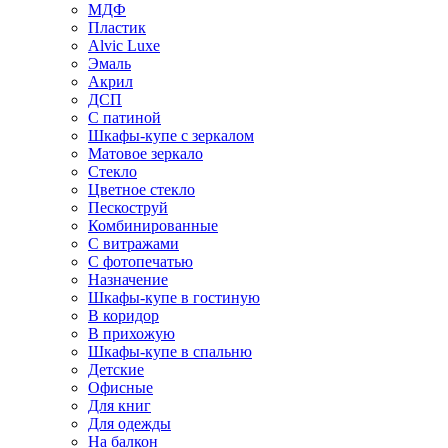
МДФ
Пластик
Alvic Luxe
Эмаль
Акрил
ДСП
С патиной
Шкафы-купе с зеркалом
Матовое зеркало
Стекло
Цветное стекло
Пескоструй
Комбинированные
С витражами
С фотопечатью
Назначение
Шкафы-купе в гостиную
В коридор
В прихожую
Шкафы-купе в спальню
Детские
Офисные
Для книг
Для одежды
На балкон