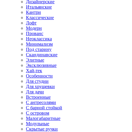
Дизайнерские
Итальянские
Кантри
Классические
Лофт
Модерн
Прованс
Неоклассика
Минимализм
Под старину
Скандинавские
Элитные
Эксклюзивные
Хай-тек
Особенности
Для студии
Для хрущевки
Для дачи
Встроенные
С антресолями
С барной стойкой
С островом
Малогабаритные
Модульные
Скрытые ручки