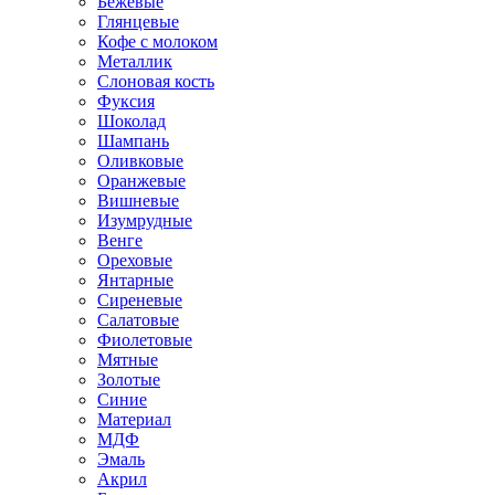
Бежевые
Глянцевые
Кофе с молоком
Металлик
Слоновая кость
Фуксия
Шоколад
Шампань
Оливковые
Оранжевые
Вишневые
Изумрудные
Венге
Ореховые
Янтарные
Сиреневые
Салатовые
Фиолетовые
Мятные
Золотые
Синие
Материал
МДФ
Эмаль
Акрил