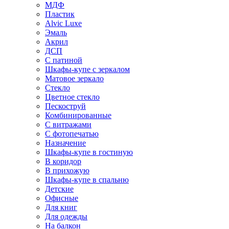
МДФ
Пластик
Alvic Luxe
Эмаль
Акрил
ДСП
С патиной
Шкафы-купе с зеркалом
Матовое зеркало
Стекло
Цветное стекло
Пескоструй
Комбинированные
С витражами
С фотопечатью
Назначение
Шкафы-купе в гостиную
В коридор
В прихожую
Шкафы-купе в спальню
Детские
Офисные
Для книг
Для одежды
На балкон