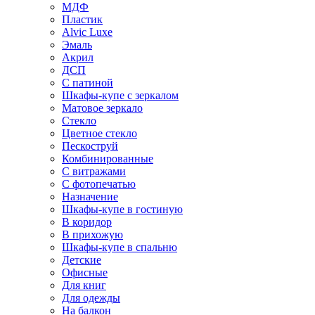
МДФ
Пластик
Alvic Luxe
Эмаль
Акрил
ДСП
С патиной
Шкафы-купе с зеркалом
Матовое зеркало
Стекло
Цветное стекло
Пескоструй
Комбинированные
С витражами
С фотопечатью
Назначение
Шкафы-купе в гостиную
В коридор
В прихожую
Шкафы-купе в спальню
Детские
Офисные
Для книг
Для одежды
На балкон