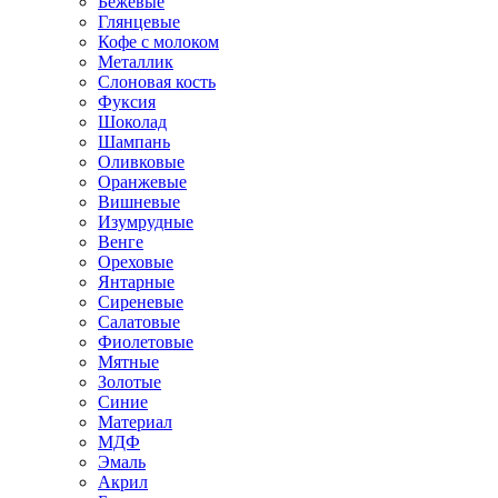
Бежевые
Глянцевые
Кофе с молоком
Металлик
Слоновая кость
Фуксия
Шоколад
Шампань
Оливковые
Оранжевые
Вишневые
Изумрудные
Венге
Ореховые
Янтарные
Сиреневые
Салатовые
Фиолетовые
Мятные
Золотые
Синие
Материал
МДФ
Эмаль
Акрил