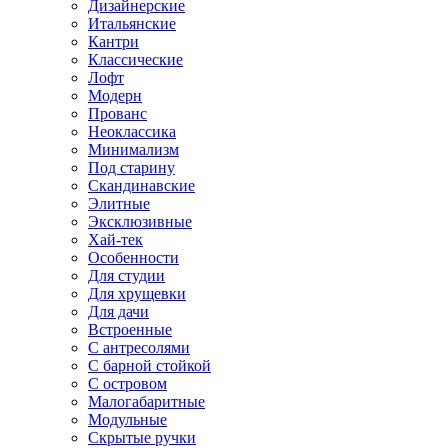
Дизайнерские
Итальянские
Кантри
Классические
Лофт
Модерн
Прованс
Неоклассика
Минимализм
Под старину
Скандинавские
Элитные
Эксклюзивные
Хай-тек
Особенности
Для студии
Для хрущевки
Для дачи
Встроенные
С антресолями
С барной стойкой
С островом
Малогабаритные
Модульные
Скрытые ручки