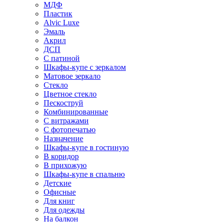
МДФ
Пластик
Alvic Luxe
Эмаль
Акрил
ДСП
С патиной
Шкафы-купе с зеркалом
Матовое зеркало
Стекло
Цветное стекло
Пескоструй
Комбинированные
С витражами
С фотопечатью
Назначение
Шкафы-купе в гостиную
В коридор
В прихожую
Шкафы-купе в спальню
Детские
Офисные
Для книг
Для одежды
На балкон