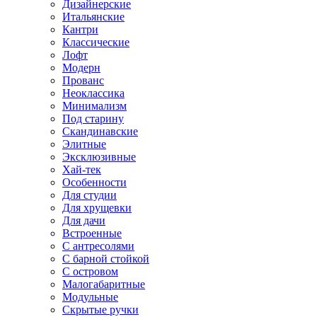
Дизайнерские
Итальянские
Кантри
Классические
Лофт
Модерн
Прованс
Неоклассика
Минимализм
Под старину
Скандинавские
Элитные
Эксклюзивные
Хай-тек
Особенности
Для студии
Для хрущевки
Для дачи
Встроенные
С антресолями
С барной стойкой
С островом
Малогабаритные
Модульные
Скрытые ручки