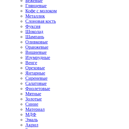
Бежевые
Глянцевые
Кофе с молоком
Металлик
Слоновая кость
Фуксия
Шоколад
Шампань
Оливковые
Оранжевые
Вишневые
Изумрудные
Венге
Ореховые
Янтарные
Сиреневые
Салатовые
Фиолетовые
Мятные
Золотые
Синие
Материал
МДФ
Эмаль
Акрил