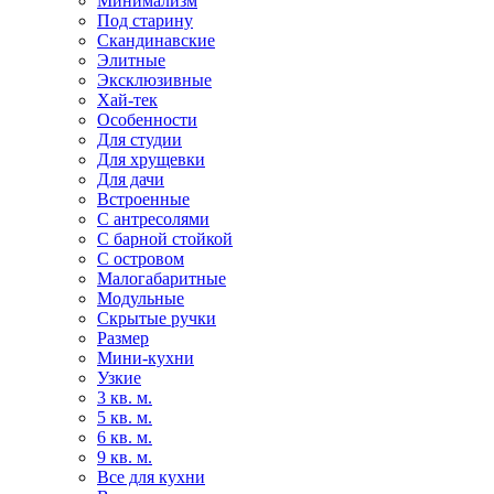
Минимализм
Под старину
Скандинавские
Элитные
Эксклюзивные
Хай-тек
Особенности
Для студии
Для хрущевки
Для дачи
Встроенные
С антресолями
С барной стойкой
С островом
Малогабаритные
Модульные
Скрытые ручки
Размер
Мини-кухни
Узкие
3 кв. м.
5 кв. м.
6 кв. м.
9 кв. м.
Все для кухни