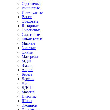
Оранжевые
Вишневые
Изумрудные
Венге
Ореховые
Янтарные
Сиреневые
Салатовые
Фиолетовые
Мятные
Золотые
Синие
Материал
МДФ
Эмаль
Акрил
Береза
Дерево
Дуб
ЛДСП
Массив
Пластик
Шпон
Экошпон
С патиной