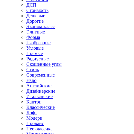
ДСП
Стоимость
Дешевые
Дорогие
Эконом-класс
Элитные
Форма
П-образные
Угловые
Прямые
Радиусные
Скошенные углы
Стиль
Современные
Евро
Английские
Дизайнерские
Итальянские
Кантри
Классические
Лофт
Модерн
Прованс
Неоклассика