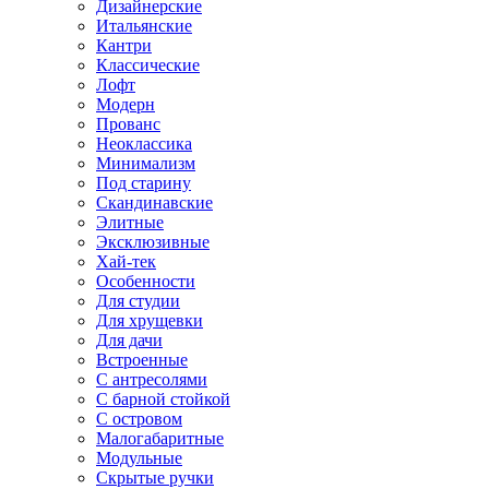
Дизайнерские
Итальянские
Кантри
Классические
Лофт
Модерн
Прованс
Неоклассика
Минимализм
Под старину
Скандинавские
Элитные
Эксклюзивные
Хай-тек
Особенности
Для студии
Для хрущевки
Для дачи
Встроенные
С антресолями
С барной стойкой
С островом
Малогабаритные
Модульные
Скрытые ручки