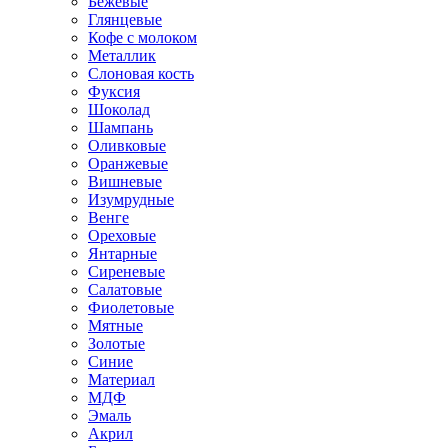
Бежевые
Глянцевые
Кофе с молоком
Металлик
Слоновая кость
Фуксия
Шоколад
Шампань
Оливковые
Оранжевые
Вишневые
Изумрудные
Венге
Ореховые
Янтарные
Сиреневые
Салатовые
Фиолетовые
Мятные
Золотые
Синие
Материал
МДФ
Эмаль
Акрил