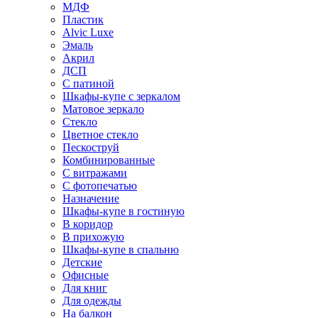
МДФ
Пластик
Alvic Luxe
Эмаль
Акрил
ДСП
С патиной
Шкафы-купе с зеркалом
Матовое зеркало
Стекло
Цветное стекло
Пескоструй
Комбинированные
С витражами
С фотопечатью
Назначение
Шкафы-купе в гостиную
В коридор
В прихожую
Шкафы-купе в спальню
Детские
Офисные
Для книг
Для одежды
На балкон