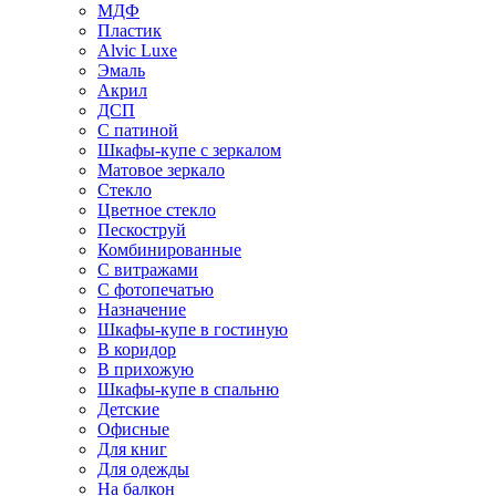
МДФ
Пластик
Alvic Luxe
Эмаль
Акрил
ДСП
С патиной
Шкафы-купе с зеркалом
Матовое зеркало
Стекло
Цветное стекло
Пескоструй
Комбинированные
С витражами
С фотопечатью
Назначение
Шкафы-купе в гостиную
В коридор
В прихожую
Шкафы-купе в спальню
Детские
Офисные
Для книг
Для одежды
На балкон