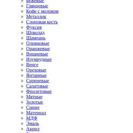
Бежевые
Глянцевые
Кофе с молоком
Металлик
Слоновая кость
Фуксия
Шоколад
Шампань
Оливковые
Оранжевые
Вишневые
Изумрудные
Венге
Ореховые
Янтарные
Сиреневые
Салатовые
Фиолетовые
Мятные
Золотые
Синие
Материал
МДФ
Эмаль
Акрил