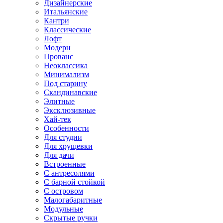
Дизайнерские
Итальянские
Кантри
Классические
Лофт
Модерн
Прованс
Неоклассика
Минимализм
Под старину
Скандинавские
Элитные
Эксклюзивные
Хай-тек
Особенности
Для студии
Для хрущевки
Для дачи
Встроенные
С антресолями
С барной стойкой
С островом
Малогабаритные
Модульные
Скрытые ручки