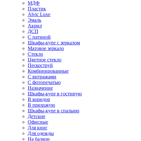
МДФ
Пластик
Alvic Luxe
Эмаль
Акрил
ДСП
С патиной
Шкафы-купе с зеркалом
Матовое зеркало
Стекло
Цветное стекло
Пескоструй
Комбинированные
С витражами
С фотопечатью
Назначение
Шкафы-купе в гостиную
В коридор
В прихожую
Шкафы-купе в спальню
Детские
Офисные
Для книг
Для одежды
На балкон