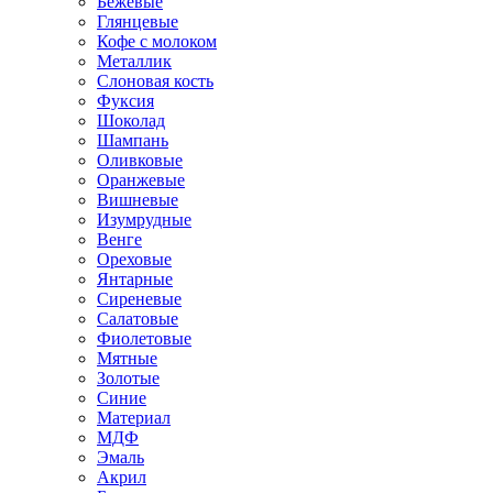
Бежевые
Глянцевые
Кофе с молоком
Металлик
Слоновая кость
Фуксия
Шоколад
Шампань
Оливковые
Оранжевые
Вишневые
Изумрудные
Венге
Ореховые
Янтарные
Сиреневые
Салатовые
Фиолетовые
Мятные
Золотые
Синие
Материал
МДФ
Эмаль
Акрил