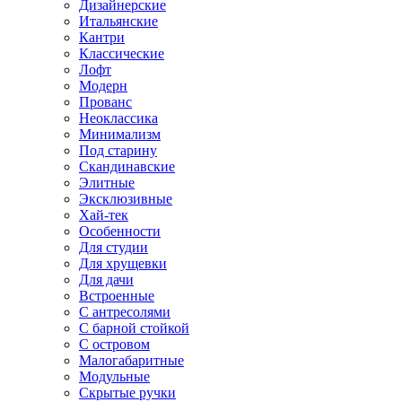
Дизайнерские
Итальянские
Кантри
Классические
Лофт
Модерн
Прованс
Неоклассика
Минимализм
Под старину
Скандинавские
Элитные
Эксклюзивные
Хай-тек
Особенности
Для студии
Для хрущевки
Для дачи
Встроенные
С антресолями
С барной стойкой
С островом
Малогабаритные
Модульные
Скрытые ручки