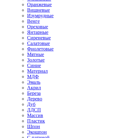
Оранжевые
Вишневые
Изумрудные
Венге
Ореховые
Янтарные
Сиреневые
Салатовые
Фиолетовые
Мятные
Золотые
Синие
Материал
МДФ
Эмаль
Акрил
Береза
Дерево
Дуб
ЛДСП
Массив
Пластик
Шпон
Экошпон
С патиной