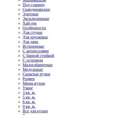
Минимализм
Под старину
Скандинавские
Элитные
Эксклюзивные
Хай-тек
Особенности
Для студии
Для хрущевки
Для дачи
Встроенные
С антресолями
С барной стойкой
С островом
Малогабаритные
Модульные
Скрытые ручки
Размер
Мини-кухни
Узкие
3 кв. м.
5 кв. м.
6 кв. м.
9 кв. м.
Все для кухни