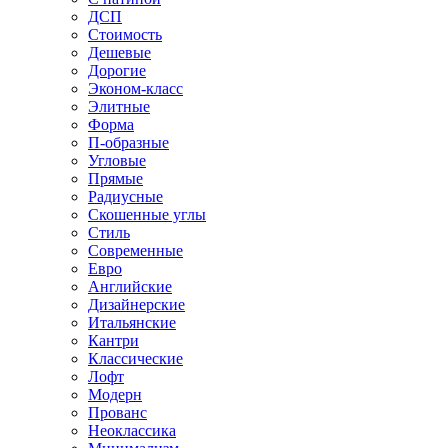
ДСП
Стоимость
Дешевые
Дорогие
Эконом-класс
Элитные
Форма
П-образные
Угловые
Прямые
Радиусные
Скошенные углы
Стиль
Современные
Евро
Английские
Дизайнерские
Итальянские
Кантри
Классические
Лофт
Модерн
Прованс
Неоклассика