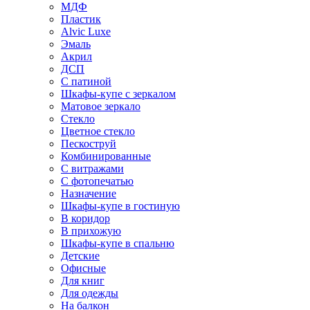
МДФ
Пластик
Alvic Luxe
Эмаль
Акрил
ДСП
С патиной
Шкафы-купе с зеркалом
Матовое зеркало
Стекло
Цветное стекло
Пескоструй
Комбинированные
С витражами
С фотопечатью
Назначение
Шкафы-купе в гостиную
В коридор
В прихожую
Шкафы-купе в спальню
Детские
Офисные
Для книг
Для одежды
На балкон