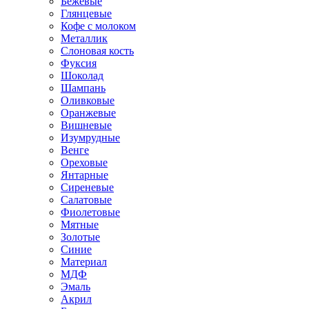
Бежевые
Глянцевые
Кофе с молоком
Металлик
Слоновая кость
Фуксия
Шоколад
Шампань
Оливковые
Оранжевые
Вишневые
Изумрудные
Венге
Ореховые
Янтарные
Сиреневые
Салатовые
Фиолетовые
Мятные
Золотые
Синие
Материал
МДФ
Эмаль
Акрил