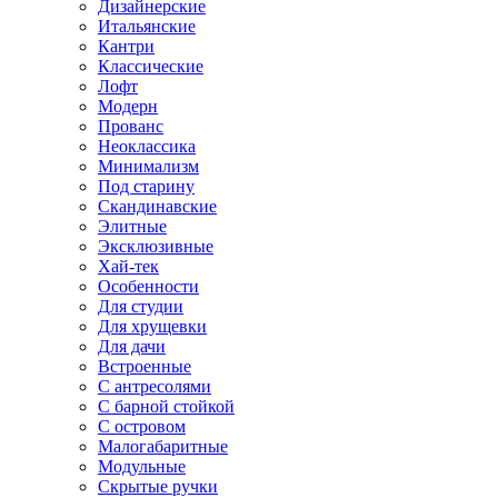
Дизайнерские
Итальянские
Кантри
Классические
Лофт
Модерн
Прованс
Неоклассика
Минимализм
Под старину
Скандинавские
Элитные
Эксклюзивные
Хай-тек
Особенности
Для студии
Для хрущевки
Для дачи
Встроенные
С антресолями
С барной стойкой
С островом
Малогабаритные
Модульные
Скрытые ручки