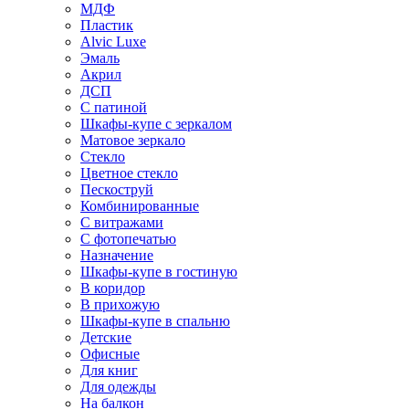
МДФ
Пластик
Alvic Luxe
Эмаль
Акрил
ДСП
С патиной
Шкафы-купе с зеркалом
Матовое зеркало
Стекло
Цветное стекло
Пескоструй
Комбинированные
С витражами
С фотопечатью
Назначение
Шкафы-купе в гостиную
В коридор
В прихожую
Шкафы-купе в спальню
Детские
Офисные
Для книг
Для одежды
На балкон