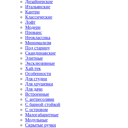
Дизайнерские
Итальянские
Кантри
Классические
Лофт
Модерн
Прованс
Неоклассика
Минимализм
Под старину
Скандинавские
Элитные
Эксклюзивные
Хай-тек
Особенности
Для студии
Для хрущевки
Для дачи
Встроенные
С антресолями
С барной стойкой
С островом
Малогабаритные
Модульные
Скрытые ручки