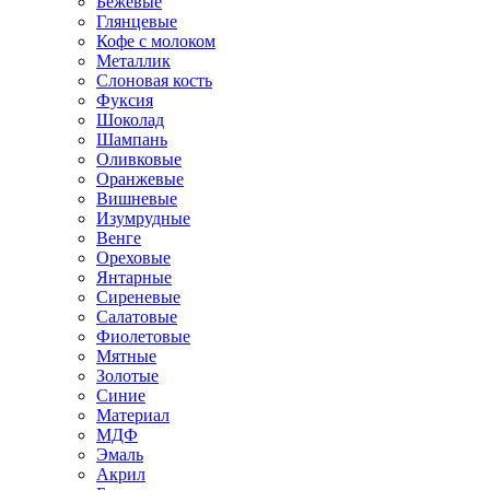
Бежевые
Глянцевые
Кофе с молоком
Металлик
Слоновая кость
Фуксия
Шоколад
Шампань
Оливковые
Оранжевые
Вишневые
Изумрудные
Венге
Ореховые
Янтарные
Сиреневые
Салатовые
Фиолетовые
Мятные
Золотые
Синие
Материал
МДФ
Эмаль
Акрил