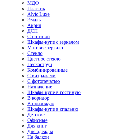
МДФ
Пластик
Alvic Luxe
Эмаль
Акрил
ДСП
С патиной
Шкафы-купе с зеркалом
Матовое зеркало
Стекло
Цветное стекло
Пескоструй
Комбинированные
С витражами
С фотопечатью
Назначение
Шкафы-купе в гостиную
В коридор
В прихожую
Шкафы-купе в спальню
Детские
Офисные
Для книг
Для одежды
На балкон