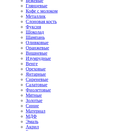
Бежевые
Глянцевые
Кофе с молоком
Металлик
Слоновая кость
Фуксия
Шоколад
Шампань
Оливковые
Оранжевые
Вишневые
Изумрудные
Венге
Ореховые
Янтарные
Сиреневые
Салатовые
Фиолетовые
Мятные
Золотые
Синие
Материал
МДФ
Эмаль
Акрил