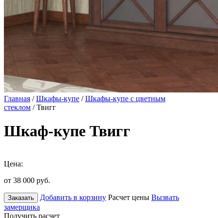
Главная
/
Шкафы-купе
/
Шкафы-купе с цветным
стеклом
/ Твигг
Шкаф-купе Твигг
Цена:
от 38 000
руб.
Добавить в корзину
Расчет цены
Вызвать
Заказать
замерщика
Получить расчет