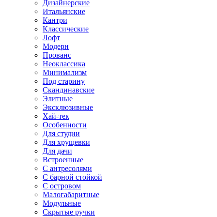
Дизайнерские
Итальянские
Кантри
Классические
Лофт
Модерн
Прованс
Неоклассика
Минимализм
Под старину
Скандинавские
Элитные
Эксклюзивные
Хай-тек
Особенности
Для студии
Для хрущевки
Для дачи
Встроенные
С антресолями
С барной стойкой
С островом
Малогабаритные
Модульные
Скрытые ручки