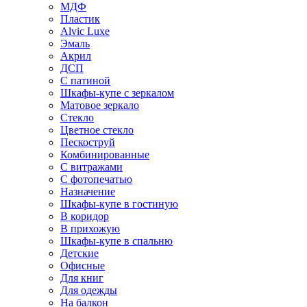
МДФ
Пластик
Alvic Luxe
Эмаль
Акрил
ДСП
С патиной
Шкафы-купе с зеркалом
Матовое зеркало
Стекло
Цветное стекло
Пескоструй
Комбинированные
С витражами
С фотопечатью
Назначение
Шкафы-купе в гостиную
В коридор
В прихожую
Шкафы-купе в спальню
Детские
Офисные
Для книг
Для одежды
На балкон