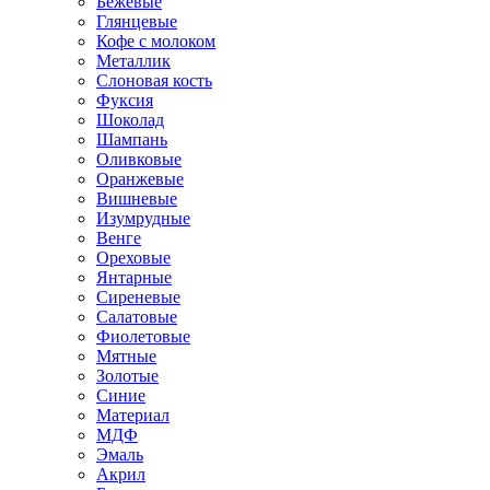
Бежевые
Глянцевые
Кофе с молоком
Металлик
Слоновая кость
Фуксия
Шоколад
Шампань
Оливковые
Оранжевые
Вишневые
Изумрудные
Венге
Ореховые
Янтарные
Сиреневые
Салатовые
Фиолетовые
Мятные
Золотые
Синие
Материал
МДФ
Эмаль
Акрил