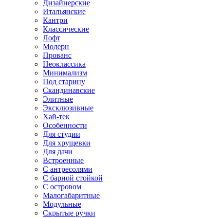
Дизайнерские
Итальянские
Кантри
Классические
Лофт
Модерн
Прованс
Неоклассика
Минимализм
Под старину
Скандинавские
Элитные
Эксклюзивные
Хай-тек
Особенности
Для студии
Для хрущевки
Для дачи
Встроенные
С антресолями
С барной стойкой
С островом
Малогабаритные
Модульные
Скрытые ручки