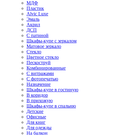
МДФ
Пластик
Alvic Luxe
Эмаль
Акрил
ДСП
С патиной
Шкафы-купе с зеркалом
Матовое зеркало
Стекло
Цветное стекло
Пескоструй
Комбинированные
С витражами
С фотопечатью
Назначение
Шкафы-купе в гостиную
В коридор
В прихожую
Шкафы-купе в спальню
Детские
Офисные
Для книг
Для одежды
На балкон