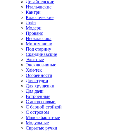
Дизайнерские
Итальянские
Кантри
Классические
Лофт
Модерн
Прованс
Неоклассика
Минимализм
Под старину
Скандинавские
Элитные
Эксклюзивные
Хай-тек
Особенности
Для студии
Для хрущевки
Для дачи
Встроенные
С антресолями
С барной стойкой
С островом
Малогабаритные
Модульные
Скрытые ручки