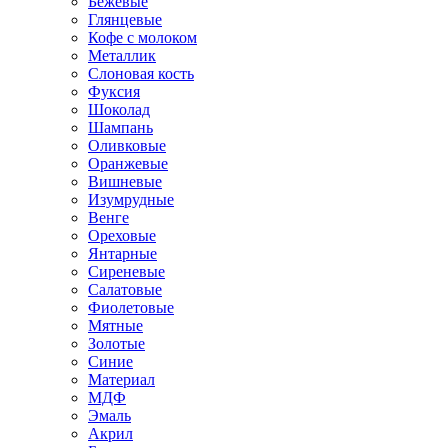
Бежевые
Глянцевые
Кофе с молоком
Металлик
Слоновая кость
Фуксия
Шоколад
Шампань
Оливковые
Оранжевые
Вишневые
Изумрудные
Венге
Ореховые
Янтарные
Сиреневые
Салатовые
Фиолетовые
Мятные
Золотые
Синие
Материал
МДФ
Эмаль
Акрил