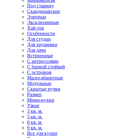
Минимализм
Под старину
Скандинавские
Элитные
Эксклюзивные
Хай-тек
Особенности
Для студии
Для хрущевки
Для дачи
Встроенные
С антресолями
С барной стойкой
С островом
Малогабаритные
Модульные
Скрытые ручки
Размер
Мини-кухни
Узкие
3 кв. м.
5 кв. м.
6 кв. м.
9 кв. м.
Все для кухни