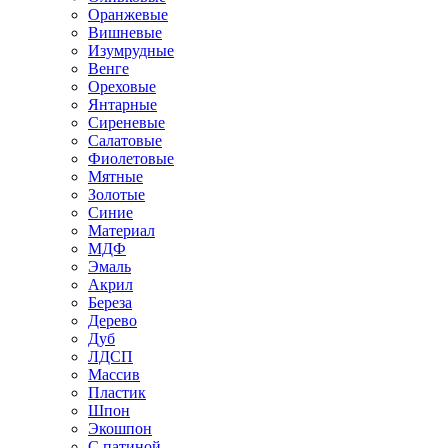
Оранжевые
Вишневые
Изумрудные
Венге
Ореховые
Янтарные
Сиреневые
Салатовые
Фиолетовые
Мятные
Золотые
Синие
Материал
МДФ
Эмаль
Акрил
Береза
Дерево
Дуб
ЛДСП
Массив
Пластик
Шпон
Экошпон
С патиной