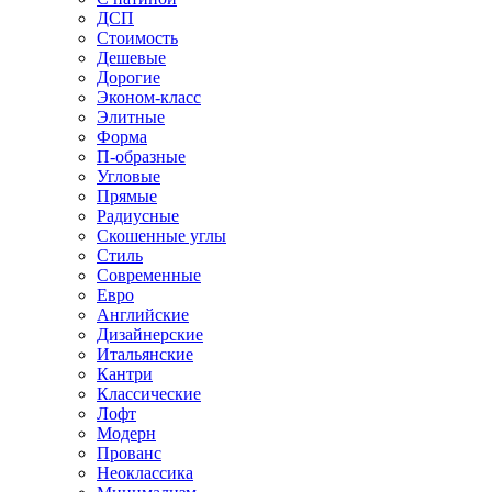
ДСП
Стоимость
Дешевые
Дорогие
Эконом-класс
Элитные
Форма
П-образные
Угловые
Прямые
Радиусные
Скошенные углы
Стиль
Современные
Евро
Английские
Дизайнерские
Итальянские
Кантри
Классические
Лофт
Модерн
Прованс
Неоклассика