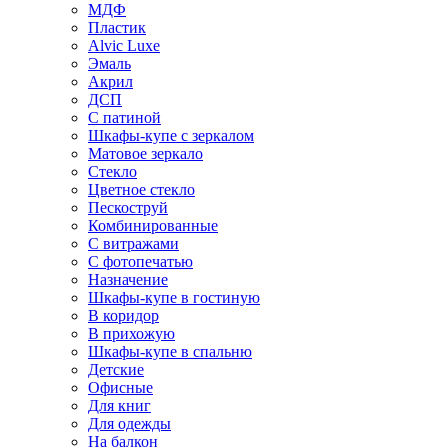
МДФ
Пластик
Alvic Luxe
Эмаль
Акрил
ДСП
С патиной
Шкафы-купе с зеркалом
Матовое зеркало
Стекло
Цветное стекло
Пескоструй
Комбинированные
С витражами
С фотопечатью
Назначение
Шкафы-купе в гостиную
В коридор
В прихожую
Шкафы-купе в спальню
Детские
Офисные
Для книг
Для одежды
На балкон