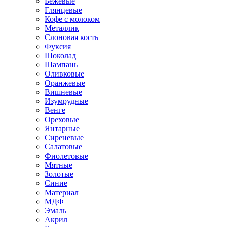
Бежевые
Глянцевые
Кофе с молоком
Металлик
Слоновая кость
Фуксия
Шоколад
Шампань
Оливковые
Оранжевые
Вишневые
Изумрудные
Венге
Ореховые
Янтарные
Сиреневые
Салатовые
Фиолетовые
Мятные
Золотые
Синие
Материал
МДФ
Эмаль
Акрил