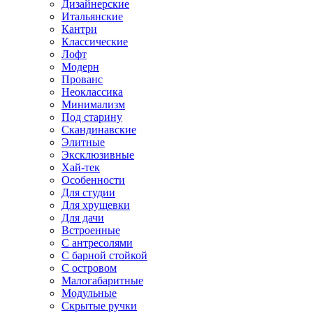
Дизайнерские
Итальянские
Кантри
Классические
Лофт
Модерн
Прованс
Неоклассика
Минимализм
Под старину
Скандинавские
Элитные
Эксклюзивные
Хай-тек
Особенности
Для студии
Для хрущевки
Для дачи
Встроенные
С антресолями
С барной стойкой
С островом
Малогабаритные
Модульные
Скрытые ручки