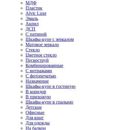
МДФ
Пластик
Alvic Luxe
Эмаль
Акрил
ДСП
С патиной
Шкафы-купе с зеркалом
Матовое зеркало
Стекло
Цветное стекло
Пескоструй
Комбинированные
С витражами
С фотопечатью
Назначение
Шкафы-купе в гостиную
В коридор
В прихожую
Шкафы-купе в спальню
Детские
Офисные
Для книг
Для одежды
На балкон