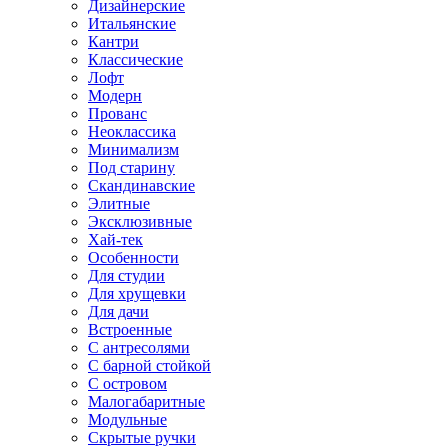
Дизайнерские
Итальянские
Кантри
Классические
Лофт
Модерн
Прованс
Неоклассика
Минимализм
Под старину
Скандинавские
Элитные
Эксклюзивные
Хай-тек
Особенности
Для студии
Для хрущевки
Для дачи
Встроенные
С антресолями
С барной стойкой
С островом
Малогабаритные
Модульные
Скрытые ручки