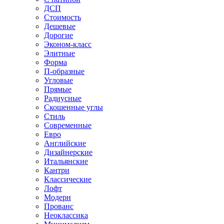
ДСП
Стоимость
Дешевые
Дорогие
Эконом-класс
Элитные
Форма
П-образные
Угловые
Прямые
Радиусные
Скошенные углы
Стиль
Современные
Евро
Английские
Дизайнерские
Итальянские
Кантри
Классические
Лофт
Модерн
Прованс
Неоклассика