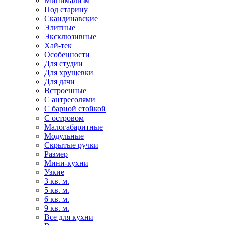
Минимализм
Под старину
Скандинавские
Элитные
Эксклюзивные
Хай-тек
Особенности
Для студии
Для хрущевки
Для дачи
Встроенные
С антресолями
С барной стойкой
С островом
Малогабаритные
Модульные
Скрытые ручки
Размер
Мини-кухни
Узкие
3 кв. м.
5 кв. м.
6 кв. м.
9 кв. м.
Все для кухни