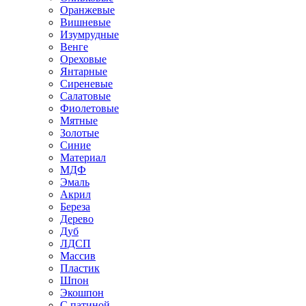
Оранжевые
Вишневые
Изумрудные
Венге
Ореховые
Янтарные
Сиреневые
Салатовые
Фиолетовые
Мятные
Золотые
Синие
Материал
МДФ
Эмаль
Акрил
Береза
Дерево
Дуб
ЛДСП
Массив
Пластик
Шпон
Экошпон
С патиной