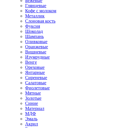
Бежевые
Глянцевые
Кофе с молоком
Металлик
Слоновая кость
Фуксия
Шоколад
Шампань
Оливковые
Оранжевые
Вишневые
Изумрудные
Венге
Ореховые
Янтарные
Сиреневые
Салатовые
Фиолетовые
Мятные
Золотые
Синие
Материал
МДФ
Эмаль
Акрил