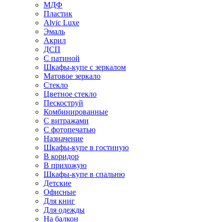
МДФ
Пластик
Alvic Luxe
Эмаль
Акрил
ДСП
С патиной
Шкафы-купе с зеркалом
Матовое зеркало
Стекло
Цветное стекло
Пескоструй
Комбинированные
С витражами
С фотопечатью
Назначение
Шкафы-купе в гостиную
В коридор
В прихожую
Шкафы-купе в спальню
Детские
Офисные
Для книг
Для одежды
На балкон