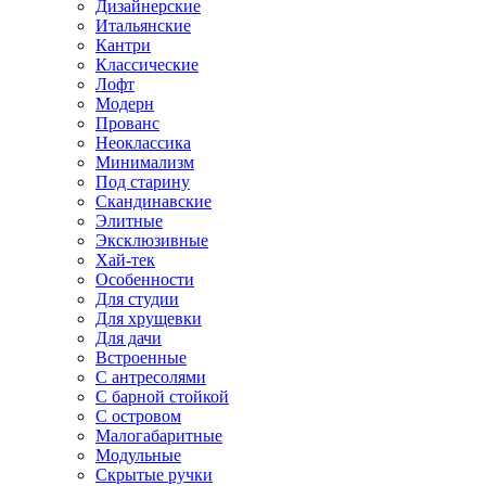
Дизайнерские
Итальянские
Кантри
Классические
Лофт
Модерн
Прованс
Неоклассика
Минимализм
Под старину
Скандинавские
Элитные
Эксклюзивные
Хай-тек
Особенности
Для студии
Для хрущевки
Для дачи
Встроенные
С антресолями
С барной стойкой
С островом
Малогабаритные
Модульные
Скрытые ручки