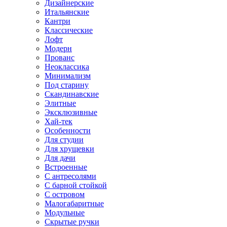
Дизайнерские
Итальянские
Кантри
Классические
Лофт
Модерн
Прованс
Неоклассика
Минимализм
Под старину
Скандинавские
Элитные
Эксклюзивные
Хай-тек
Особенности
Для студии
Для хрущевки
Для дачи
Встроенные
С антресолями
С барной стойкой
С островом
Малогабаритные
Модульные
Скрытые ручки