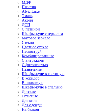
МДФ
Пластик
Alvic Luxe
Эмаль
Акрил
ДСП
С патиной
Шкафы-купе с зеркалом
Матовое зеркало
Стекло
Цветное стекло
Пескоструй
Комбинированные
С витражами
С фотопечатью
Назначение
Шкафы-купе в гостиную
В коридор
В прихожую
Шкафы-купе в спальню
Детские
Офисные
Для книг
Для одежды
На балкон