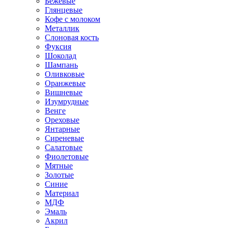
Бежевые
Глянцевые
Кофе с молоком
Металлик
Слоновая кость
Фуксия
Шоколад
Шампань
Оливковые
Оранжевые
Вишневые
Изумрудные
Венге
Ореховые
Янтарные
Сиреневые
Салатовые
Фиолетовые
Мятные
Золотые
Синие
Материал
МДФ
Эмаль
Акрил