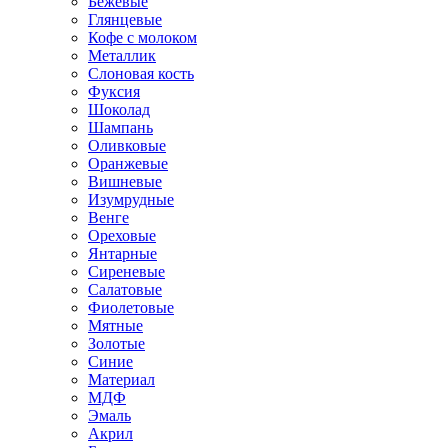
Бежевые
Глянцевые
Кофе с молоком
Металлик
Слоновая кость
Фуксия
Шоколад
Шампань
Оливковые
Оранжевые
Вишневые
Изумрудные
Венге
Ореховые
Янтарные
Сиреневые
Салатовые
Фиолетовые
Мятные
Золотые
Синие
Материал
МДФ
Эмаль
Акрил