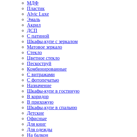
МДФ
Пластик
Alvic Luxe
Эмаль
Акрил
ДСП
С патиной
Шкафы-купе с зеркалом
Матовое зеркало
Стекло
Цветное стекло
Пескоструй
Комбинированные
С витражами
С фотопечатью
Назначение
Шкафы-купе в гостиную
В коридор
В прихожую
Шкафы-купе в спальню
Детские
Офисные
Для книг
Для одежды
На балкон