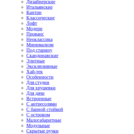
Дизайнерские
Итальянские
Кантри
Классические
Лофт
Модерн
Прованс
Неоклассика
Минимализм
Под старину
Скандинавские
Элитные
Эксклюзивные
Хай-тек
Особенности
Для студии
Для хрущевки
Для дачи
Встроенные
С антресолями
С барной стойкой
С островом
Малогабаритные
Модульные
Скрытые ручки