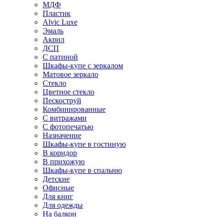
МДФ
Пластик
Alvic Luxe
Эмаль
Акрил
ДСП
С патиной
Шкафы-купе с зеркалом
Матовое зеркало
Стекло
Цветное стекло
Пескоструй
Комбинированные
С витражами
С фотопечатью
Назначение
Шкафы-купе в гостиную
В коридор
В прихожую
Шкафы-купе в спальню
Детские
Офисные
Для книг
Для одежды
На балкон