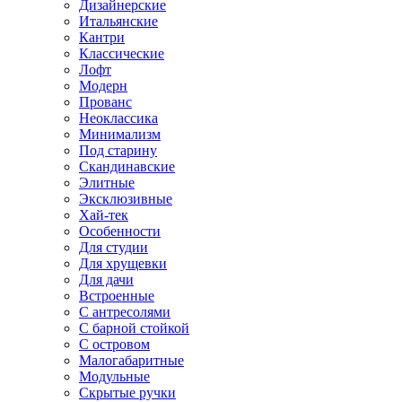
Дизайнерские
Итальянские
Кантри
Классические
Лофт
Модерн
Прованс
Неоклассика
Минимализм
Под старину
Скандинавские
Элитные
Эксклюзивные
Хай-тек
Особенности
Для студии
Для хрущевки
Для дачи
Встроенные
С антресолями
С барной стойкой
С островом
Малогабаритные
Модульные
Скрытые ручки