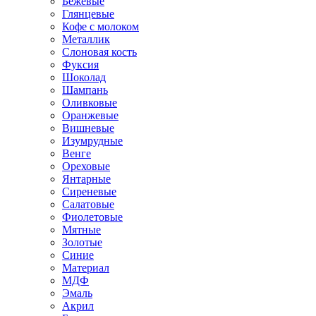
Бежевые
Глянцевые
Кофе с молоком
Металлик
Слоновая кость
Фуксия
Шоколад
Шампань
Оливковые
Оранжевые
Вишневые
Изумрудные
Венге
Ореховые
Янтарные
Сиреневые
Салатовые
Фиолетовые
Мятные
Золотые
Синие
Материал
МДФ
Эмаль
Акрил