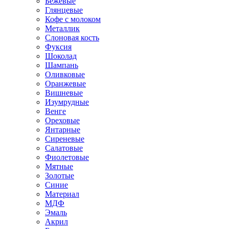
Бежевые
Глянцевые
Кофе с молоком
Металлик
Слоновая кость
Фуксия
Шоколад
Шампань
Оливковые
Оранжевые
Вишневые
Изумрудные
Венге
Ореховые
Янтарные
Сиреневые
Салатовые
Фиолетовые
Мятные
Золотые
Синие
Материал
МДФ
Эмаль
Акрил