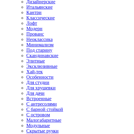
Дизайнерские
Итальянские
Кантри
Классические
Лофт
Модерн
Прованс
Неоклассика
Минимализм
Под старину
Скандинавские
Элитные
Эксклюзивные
Хай-тек
Особенности
Для студии
Для хрущевки
Для дачи
Встроенные
С антресолями
С барной стойкой
С островом
Малогабаритные
Модульные
Скрытые ручки