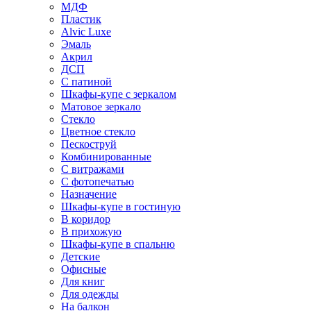
МДФ
Пластик
Alvic Luxe
Эмаль
Акрил
ДСП
С патиной
Шкафы-купе с зеркалом
Матовое зеркало
Стекло
Цветное стекло
Пескоструй
Комбинированные
С витражами
С фотопечатью
Назначение
Шкафы-купе в гостиную
В коридор
В прихожую
Шкафы-купе в спальню
Детские
Офисные
Для книг
Для одежды
На балкон