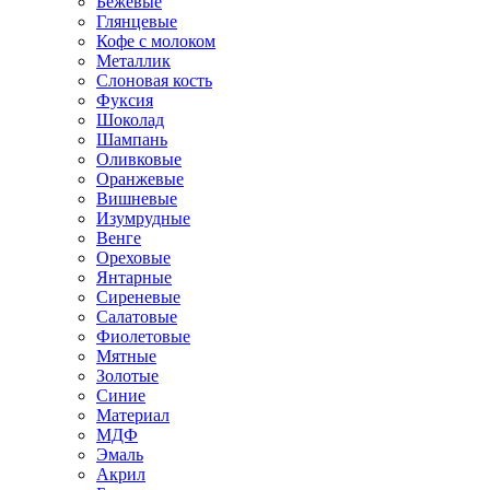
Бежевые
Глянцевые
Кофе с молоком
Металлик
Слоновая кость
Фуксия
Шоколад
Шампань
Оливковые
Оранжевые
Вишневые
Изумрудные
Венге
Ореховые
Янтарные
Сиреневые
Салатовые
Фиолетовые
Мятные
Золотые
Синие
Материал
МДФ
Эмаль
Акрил