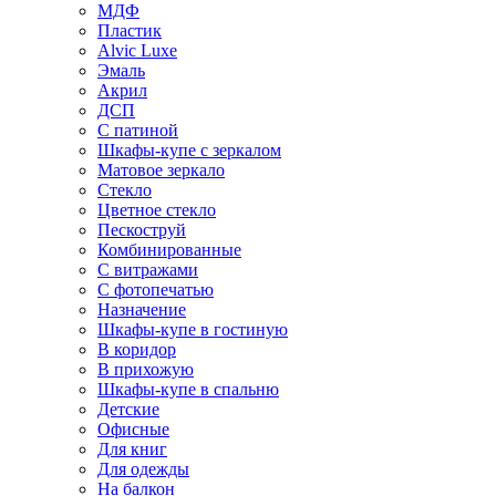
МДФ
Пластик
Alvic Luxe
Эмаль
Акрил
ДСП
С патиной
Шкафы-купе с зеркалом
Матовое зеркало
Стекло
Цветное стекло
Пескоструй
Комбинированные
С витражами
С фотопечатью
Назначение
Шкафы-купе в гостиную
В коридор
В прихожую
Шкафы-купе в спальню
Детские
Офисные
Для книг
Для одежды
На балкон