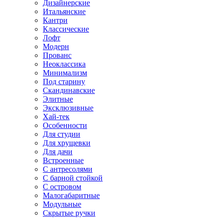
Дизайнерские
Итальянские
Кантри
Классические
Лофт
Модерн
Прованс
Неоклассика
Минимализм
Под старину
Скандинавские
Элитные
Эксклюзивные
Хай-тек
Особенности
Для студии
Для хрущевки
Для дачи
Встроенные
С антресолями
С барной стойкой
С островом
Малогабаритные
Модульные
Скрытые ручки