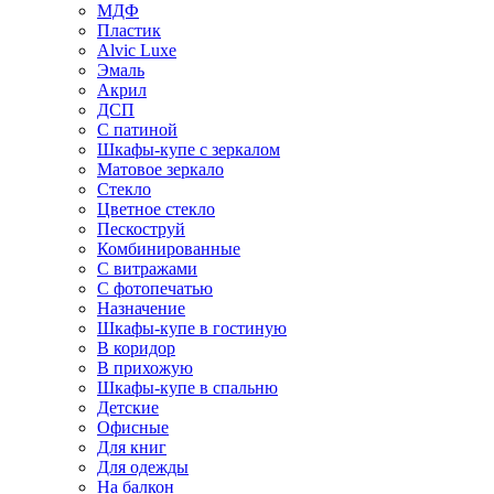
МДФ
Пластик
Alvic Luxe
Эмаль
Акрил
ДСП
С патиной
Шкафы-купе с зеркалом
Матовое зеркало
Стекло
Цветное стекло
Пескоструй
Комбинированные
С витражами
С фотопечатью
Назначение
Шкафы-купе в гостиную
В коридор
В прихожую
Шкафы-купе в спальню
Детские
Офисные
Для книг
Для одежды
На балкон