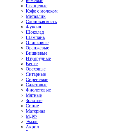
Бежевые
Глянцевые
Кофе с молоком
Металлик
Слоновая кость
Фуксия
Шоколад
Шампань
Оливковые
Оранжевые
Вишневые
Изумрудные
Венге
Ореховые
Янтарные
Сиреневые
Салатовые
Фиолетовые
Мятные
Золотые
Синие
Материал
МДФ
Эмаль
Акрил