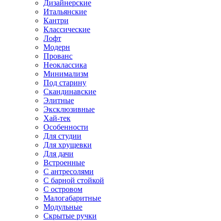
Дизайнерские
Итальянские
Кантри
Классические
Лофт
Модерн
Прованс
Неоклассика
Минимализм
Под старину
Скандинавские
Элитные
Эксклюзивные
Хай-тек
Особенности
Для студии
Для хрущевки
Для дачи
Встроенные
С антресолями
С барной стойкой
С островом
Малогабаритные
Модульные
Скрытые ручки