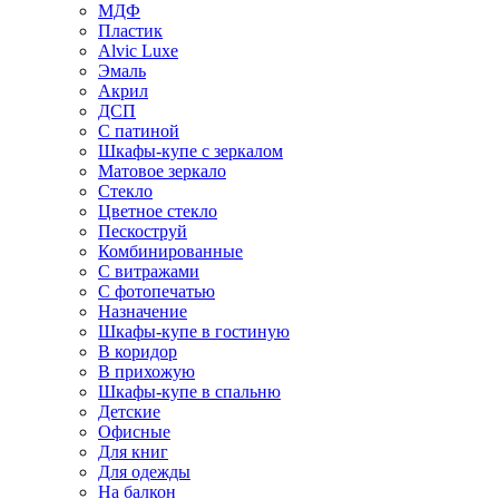
МДФ
Пластик
Alvic Luxe
Эмаль
Акрил
ДСП
С патиной
Шкафы-купе с зеркалом
Матовое зеркало
Стекло
Цветное стекло
Пескоструй
Комбинированные
С витражами
С фотопечатью
Назначение
Шкафы-купе в гостиную
В коридор
В прихожую
Шкафы-купе в спальню
Детские
Офисные
Для книг
Для одежды
На балкон