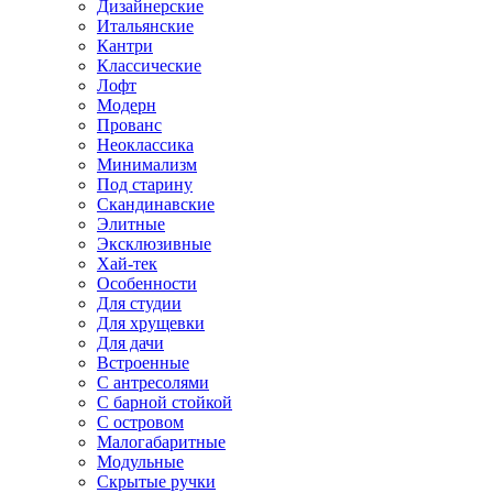
Дизайнерские
Итальянские
Кантри
Классические
Лофт
Модерн
Прованс
Неоклассика
Минимализм
Под старину
Скандинавские
Элитные
Эксклюзивные
Хай-тек
Особенности
Для студии
Для хрущевки
Для дачи
Встроенные
С антресолями
С барной стойкой
С островом
Малогабаритные
Модульные
Скрытые ручки