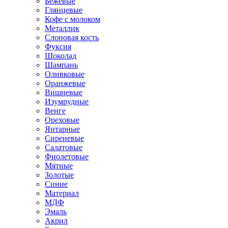
Бежевые
Глянцевые
Кофе с молоком
Металлик
Слоновая кость
Фуксия
Шоколад
Шампань
Оливковые
Оранжевые
Вишневые
Изумрудные
Венге
Ореховые
Янтарные
Сиреневые
Салатовые
Фиолетовые
Мятные
Золотые
Синие
Материал
МДФ
Эмаль
Акрил