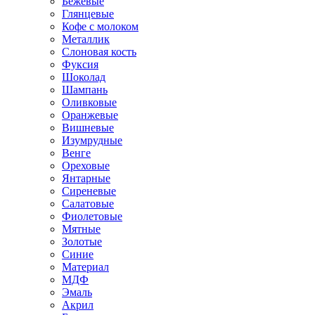
Бежевые
Глянцевые
Кофе с молоком
Металлик
Слоновая кость
Фуксия
Шоколад
Шампань
Оливковые
Оранжевые
Вишневые
Изумрудные
Венге
Ореховые
Янтарные
Сиреневые
Салатовые
Фиолетовые
Мятные
Золотые
Синие
Материал
МДФ
Эмаль
Акрил