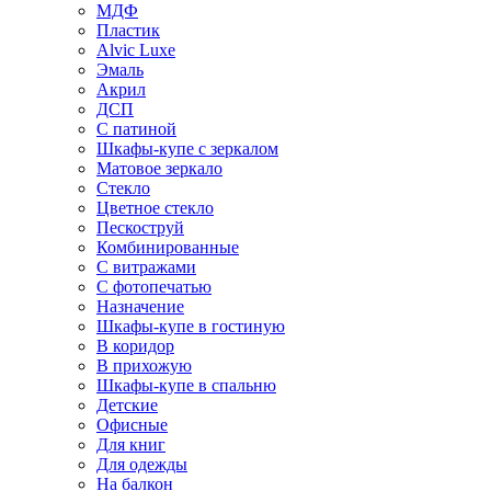
МДФ
Пластик
Alvic Luxe
Эмаль
Акрил
ДСП
С патиной
Шкафы-купе с зеркалом
Матовое зеркало
Стекло
Цветное стекло
Пескоструй
Комбинированные
С витражами
С фотопечатью
Назначение
Шкафы-купе в гостиную
В коридор
В прихожую
Шкафы-купе в спальню
Детские
Офисные
Для книг
Для одежды
На балкон