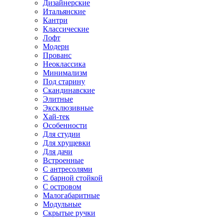
Дизайнерские
Итальянские
Кантри
Классические
Лофт
Модерн
Прованс
Неоклассика
Минимализм
Под старину
Скандинавские
Элитные
Эксклюзивные
Хай-тек
Особенности
Для студии
Для хрущевки
Для дачи
Встроенные
С антресолями
С барной стойкой
С островом
Малогабаритные
Модульные
Скрытые ручки