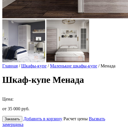
Главная
/
Шкафы-купе
/
Маленькие шкафы-купе
/ Менада
Шкаф-купе Менада
Цена:
от 35 000
руб.
Добавить в корзину
Расчет цены
Вызвать
Заказать
замерщика