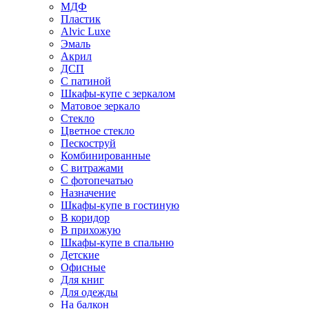
МДФ
Пластик
Alvic Luxe
Эмаль
Акрил
ДСП
С патиной
Шкафы-купе с зеркалом
Матовое зеркало
Стекло
Цветное стекло
Пескоструй
Комбинированные
С витражами
С фотопечатью
Назначение
Шкафы-купе в гостиную
В коридор
В прихожую
Шкафы-купе в спальню
Детские
Офисные
Для книг
Для одежды
На балкон