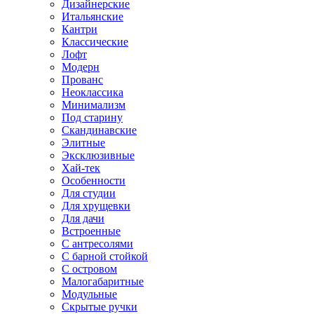
Дизайнерские
Итальянские
Кантри
Классические
Лофт
Модерн
Прованс
Неоклассика
Минимализм
Под старину
Скандинавские
Элитные
Эксклюзивные
Хай-тек
Особенности
Для студии
Для хрущевки
Для дачи
Встроенные
С антресолями
С барной стойкой
С островом
Малогабаритные
Модульные
Скрытые ручки