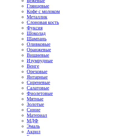
Бежевые
Глянцевые
Кофе с молоком
Металлик
Слоновая кость
Фуксия
Шоколад
Шампань
Оливковые
Оранжевые
Вишневые
Изумрудные
Венге
Ореховые
Янтарные
Сиреневые
Салатовые
Фиолетовые
Мятные
Золотые
Синие
Материал
МДФ
Эмаль
Акрил