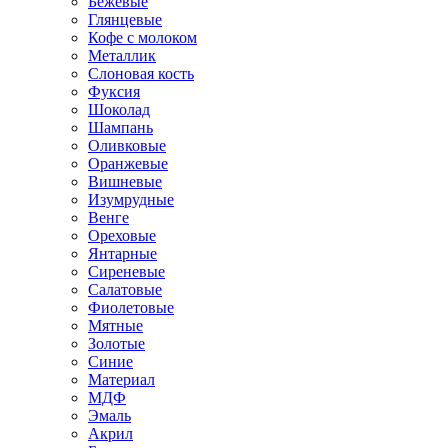
Бежевые
Глянцевые
Кофе с молоком
Металлик
Слоновая кость
Фуксия
Шоколад
Шампань
Оливковые
Оранжевые
Вишневые
Изумрудные
Венге
Ореховые
Янтарные
Сиреневые
Салатовые
Фиолетовые
Мятные
Золотые
Синие
Материал
МДФ
Эмаль
Акрил