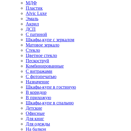
МДФ
Пластик
Alvic Luxe
Эмаль
Акрил
ДСП
С патиной
Шкафы-купе с зеркалом
Матовое зеркало
Стекло
Цветное стекло
Пескоструй
Комбинированные
С витражами
С фотопечатью
Назначение
Шкафы-купе в гостиную
В коридор
В прихожую
Шкафы-купе в спальню
Детские
Офисные
Для книг
Для одежды
На балкон