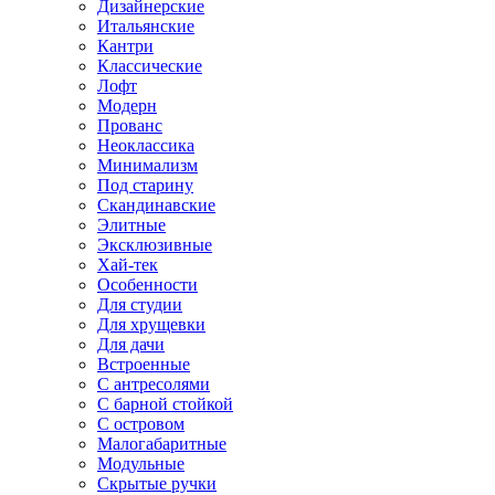
Дизайнерские
Итальянские
Кантри
Классические
Лофт
Модерн
Прованс
Неоклассика
Минимализм
Под старину
Скандинавские
Элитные
Эксклюзивные
Хай-тек
Особенности
Для студии
Для хрущевки
Для дачи
Встроенные
С антресолями
С барной стойкой
С островом
Малогабаритные
Модульные
Скрытые ручки