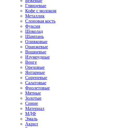
Бежевые
Глянцевые
Кофе с молоком
Металлик
Слоновая кость
Фуксия
Шоколад
Шампань
Оливковые
Оранжевые
Вишневые
Изумрудные
Венге
Ореховые
Янтарные
Сиреневые
Салатовые
Фиолетовые
Мятные
Золотые
Синие
Материал
МДФ
Эмаль
Акрил