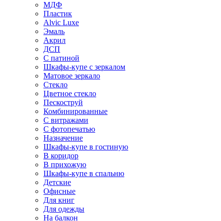
МДФ
Пластик
Alvic Luxe
Эмаль
Акрил
ДСП
С патиной
Шкафы-купе с зеркалом
Матовое зеркало
Стекло
Цветное стекло
Пескоструй
Комбинированные
С витражами
С фотопечатью
Назначение
Шкафы-купе в гостиную
В коридор
В прихожую
Шкафы-купе в спальню
Детские
Офисные
Для книг
Для одежды
На балкон