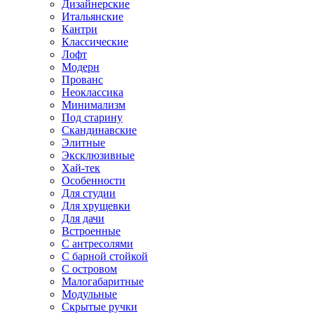
Дизайнерские
Итальянские
Кантри
Классические
Лофт
Модерн
Прованс
Неоклассика
Минимализм
Под старину
Скандинавские
Элитные
Эксклюзивные
Хай-тек
Особенности
Для студии
Для хрущевки
Для дачи
Встроенные
С антресолями
С барной стойкой
С островом
Малогабаритные
Модульные
Скрытые ручки