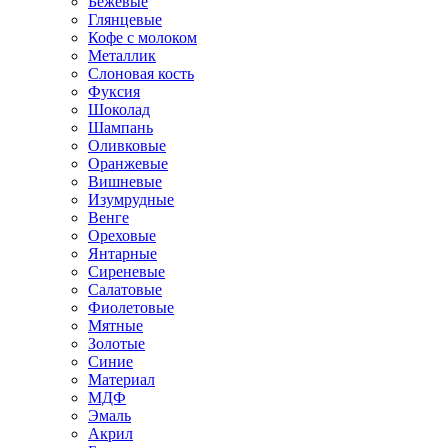
Бежевые
Глянцевые
Кофе с молоком
Металлик
Слоновая кость
Фуксия
Шоколад
Шампань
Оливковые
Оранжевые
Вишневые
Изумрудные
Венге
Ореховые
Янтарные
Сиреневые
Салатовые
Фиолетовые
Мятные
Золотые
Синие
Материал
МДФ
Эмаль
Акрил