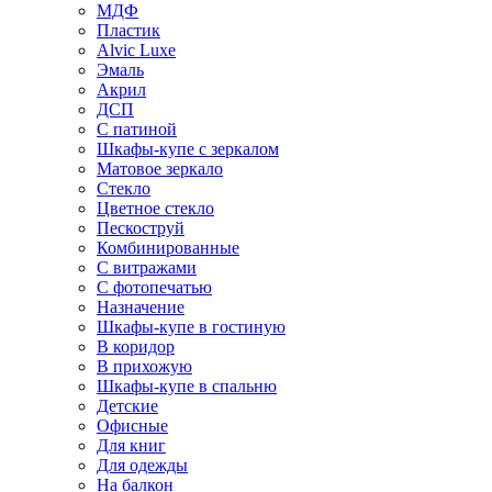
МДФ
Пластик
Alvic Luxe
Эмаль
Акрил
ДСП
С патиной
Шкафы-купе с зеркалом
Матовое зеркало
Стекло
Цветное стекло
Пескоструй
Комбинированные
С витражами
С фотопечатью
Назначение
Шкафы-купе в гостиную
В коридор
В прихожую
Шкафы-купе в спальню
Детские
Офисные
Для книг
Для одежды
На балкон