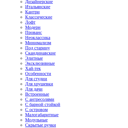
Дизайнерские
Итальянские
Кантри
Классические
Лофт
Модерн
Прованс
Неоклассика
Минимализм
Под старину
Скандинавские
Элитные
Эксклюзивные
Хай-тек
Особенности
Для студии
Для хрущевки
Для дачи
Встроенные
С антресолями
С барной стойкой
С островом
Малогабаритные
Модульные
Скрытые ручки