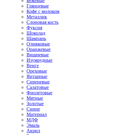
Бежевые
Глянцевые
Кофе с молоком
Металлик
Слоновая кость
Фуксия
Шоколад
Шампань
Оливковые
Оранжевые
Вишневые
Изумрудные
Венге
Ореховые
Янтарные
Сиреневые
Салатовые
Фиолетовые
Мятные
Золотые
Синие
Материал
МДФ
Эмаль
Акрил