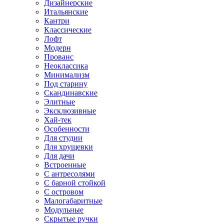
Дизайнерские
Итальянские
Кантри
Классические
Лофт
Модерн
Прованс
Неоклассика
Минимализм
Под старину
Скандинавские
Элитные
Эксклюзивные
Хай-тек
Особенности
Для студии
Для хрущевки
Для дачи
Встроенные
С антресолями
С барной стойкой
С островом
Малогабаритные
Модульные
Скрытые ручки