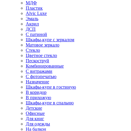
МДФ
Пластик
Alvic Luxe
Эмаль
Акрил
ДСП
С патиной
Шкафы-купе с зеркалом
Матовое зеркало
Стекло
Цветное стекло
Пескоструй
Комбинированные
С витражами
С фотопечатью
Назначение
Шкафы-купе в гостиную
В коридор
В прихожую
Шкафы-купе в спальню
Детские
Офисные
Для книг
Для одежды
На балкон