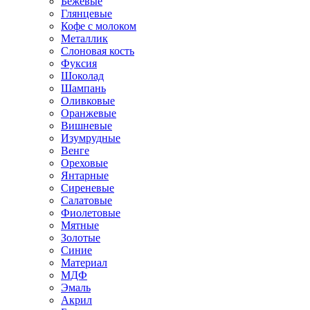
Бежевые
Глянцевые
Кофе с молоком
Металлик
Слоновая кость
Фуксия
Шоколад
Шампань
Оливковые
Оранжевые
Вишневые
Изумрудные
Венге
Ореховые
Янтарные
Сиреневые
Салатовые
Фиолетовые
Мятные
Золотые
Синие
Материал
МДФ
Эмаль
Акрил