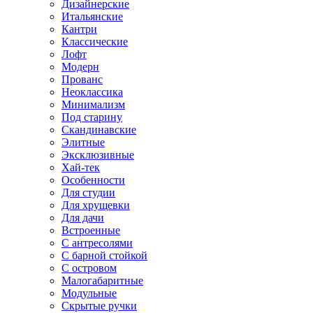
Дизайнерские
Итальянские
Кантри
Классические
Лофт
Модерн
Прованс
Неоклассика
Минимализм
Под старину
Скандинавские
Элитные
Эксклюзивные
Хай-тек
Особенности
Для студии
Для хрущевки
Для дачи
Встроенные
С антресолями
С барной стойкой
С островом
Малогабаритные
Модульные
Скрытые ручки