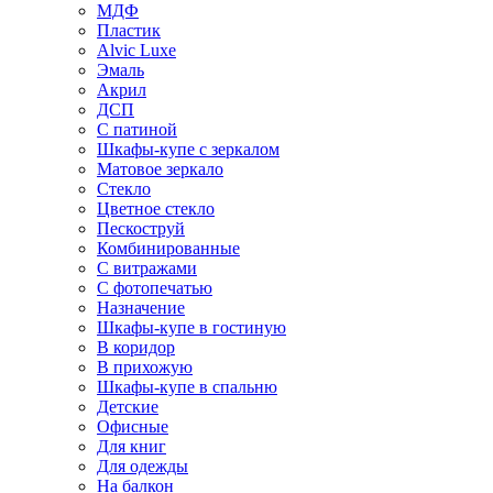
МДФ
Пластик
Alvic Luxe
Эмаль
Акрил
ДСП
С патиной
Шкафы-купе с зеркалом
Матовое зеркало
Стекло
Цветное стекло
Пескоструй
Комбинированные
С витражами
С фотопечатью
Назначение
Шкафы-купе в гостиную
В коридор
В прихожую
Шкафы-купе в спальню
Детские
Офисные
Для книг
Для одежды
На балкон