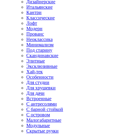
Дизайнерские
Итальянские
Кантри
Классические
Лофт
Модерн
Прованс
Неоклассика
Минимализм
Под старину
Скандинавские
Элитные
Эксклюзивные
Хай-тек
Особенности
Для студии
Для хрущевки
Для дачи
Встроенные
С антресолями
С барной стойкой
С островом
Малогабаритные
Модульные
Скрытые ручки