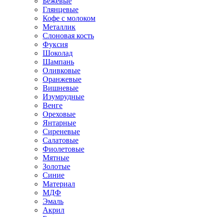
Бежевые
Глянцевые
Кофе с молоком
Металлик
Слоновая кость
Фуксия
Шоколад
Шампань
Оливковые
Оранжевые
Вишневые
Изумрудные
Венге
Ореховые
Янтарные
Сиреневые
Салатовые
Фиолетовые
Мятные
Золотые
Синие
Материал
МДФ
Эмаль
Акрил