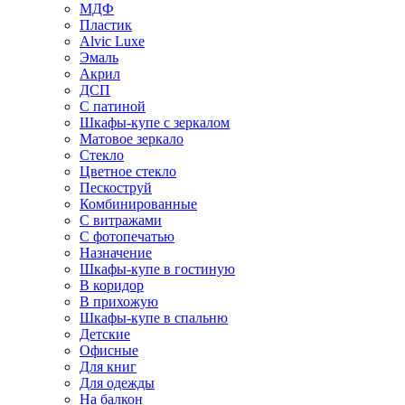
МДФ
Пластик
Alvic Luxe
Эмаль
Акрил
ДСП
С патиной
Шкафы-купе с зеркалом
Матовое зеркало
Стекло
Цветное стекло
Пескоструй
Комбинированные
С витражами
С фотопечатью
Назначение
Шкафы-купе в гостиную
В коридор
В прихожую
Шкафы-купе в спальню
Детские
Офисные
Для книг
Для одежды
На балкон