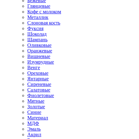
Бежевые
Глянцевые
Кофе с молоком
Металлик
Слоновая кость
Фуксия
Шоколад
Шампань
Оливковые
Оранжевые
Вишневые
Изумрудные
Венге
Ореховые
Янтарные
Сиреневые
Салатовые
Фиолетовые
Мятные
Золотые
Синие
Материал
МДФ
Эмаль
Акрил