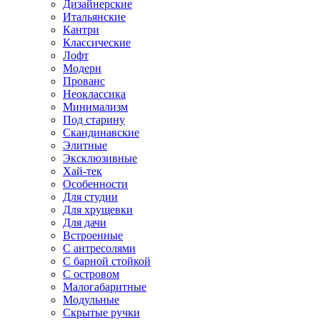
Дизайнерские
Итальянские
Кантри
Классические
Лофт
Модерн
Прованс
Неоклассика
Минимализм
Под старину
Скандинавские
Элитные
Эксклюзивные
Хай-тек
Особенности
Для студии
Для хрущевки
Для дачи
Встроенные
С антресолями
С барной стойкой
С островом
Малогабаритные
Модульные
Скрытые ручки