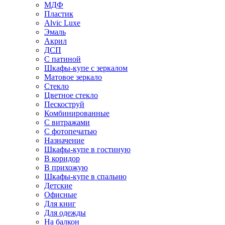
МДФ
Пластик
Alvic Luxe
Эмаль
Акрил
ДСП
С патиной
Шкафы-купе с зеркалом
Матовое зеркало
Стекло
Цветное стекло
Пескоструй
Комбинированные
С витражами
С фотопечатью
Назначение
Шкафы-купе в гостиную
В коридор
В прихожую
Шкафы-купе в спальню
Детские
Офисные
Для книг
Для одежды
На балкон