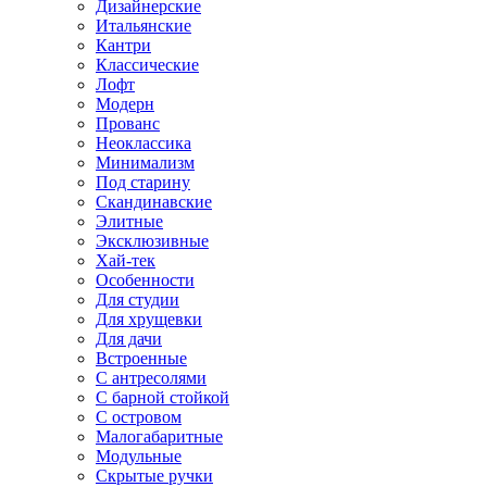
Дизайнерские
Итальянские
Кантри
Классические
Лофт
Модерн
Прованс
Неоклассика
Минимализм
Под старину
Скандинавские
Элитные
Эксклюзивные
Хай-тек
Особенности
Для студии
Для хрущевки
Для дачи
Встроенные
С антресолями
С барной стойкой
С островом
Малогабаритные
Модульные
Скрытые ручки