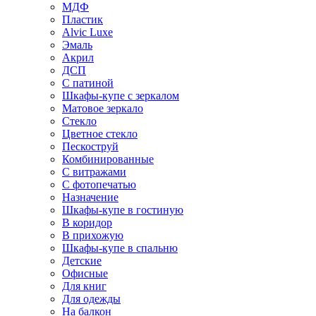
МДФ
Пластик
Alvic Luxe
Эмаль
Акрил
ДСП
С патиной
Шкафы-купе с зеркалом
Матовое зеркало
Стекло
Цветное стекло
Пескоструй
Комбинированные
С витражами
С фотопечатью
Назначение
Шкафы-купе в гостиную
В коридор
В прихожую
Шкафы-купе в спальню
Детские
Офисные
Для книг
Для одежды
На балкон