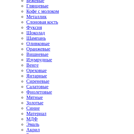
Бежевые
Глянцевые
Кофе с молоком
Металлик
Слоновая кость
Фуксия
Шоколад
Шампань
Оливковые
Оранжевые
Вишневые
Изумрудные
Венге
Ореховые
Янтарные
Сиреневые
Салатовые
Фиолетовые
Мятные
Золотые
Синие
Материал
МДФ
Эмаль
Акрил