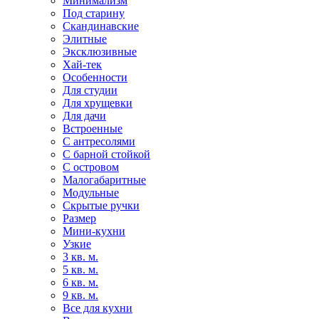
Минимализм
Под старину
Скандинавские
Элитные
Эксклюзивные
Хай-тек
Особенности
Для студии
Для хрущевки
Для дачи
Встроенные
С антресолями
С барной стойкой
С островом
Малогабаритные
Модульные
Скрытые ручки
Размер
Мини-кухни
Узкие
3 кв. м.
5 кв. м.
6 кв. м.
9 кв. м.
Все для кухни