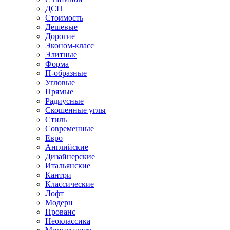
ДСП
Стоимость
Дешевые
Дорогие
Эконом-класс
Элитные
Форма
П-образные
Угловые
Прямые
Радиусные
Скошенные углы
Стиль
Современные
Евро
Английские
Дизайнерские
Итальянские
Кантри
Классические
Лофт
Модерн
Прованс
Неоклассика