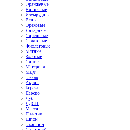
Оранжевые
Вишневые
Изумрудные
Венге
Ореховые
Янтарные
Сиреневые
Салатовые
Фиолетовые
Мятные
Золотые
Синие
Материал
МДФ
Эмаль
Акрил
Береза
Дерево
Дуб
ЛДСП
Массив
Пластик
Шпон
Экошпон
С патиной