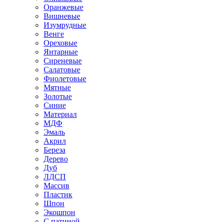
Оранжевые
Вишневые
Изумрудные
Венге
Ореховые
Янтарные
Сиреневые
Салатовые
Фиолетовые
Мятные
Золотые
Синие
Материал
МДФ
Эмаль
Акрил
Береза
Дерево
Дуб
ЛДСП
Массив
Пластик
Шпон
Экошпон
С патиной