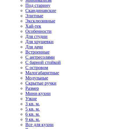
Минимализм
Под старину
Скандинавские
Элитные
Эксклюзивные
Хай-тек
Особенности
Для студии
Для хрущевки
Для дачи
Встроенные
С антресолями
С барной стойкой
С островом
Малогабаритные
Модульные
Скрытые ручки
Размер
Мини-кухни
Узкие
3 кв. м.
5 кв. м.
6 кв. м.
9 кв. м.
Все для кухни