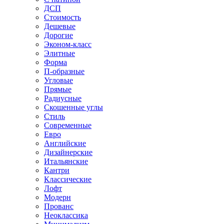
ДСП
Стоимость
Дешевые
Дорогие
Эконом-класс
Элитные
Форма
П-образные
Угловые
Прямые
Радиусные
Скошенные углы
Стиль
Современные
Евро
Английские
Дизайнерские
Итальянские
Кантри
Классические
Лофт
Модерн
Прованс
Неоклассика