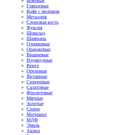
Бежевые
Глянцевые
Кофе с молоком
Металлик
Слоновая кость
Фуксия
Шоколад
Шампань
Оливковые
Оранжевые
Вишневые
Изумрудные
Венге
Ореховые
Янтарные
Сиреневые
Салатовые
Фиолетовые
Мятные
Золотые
Синие
Материал
МДФ
Эмаль
Акрил