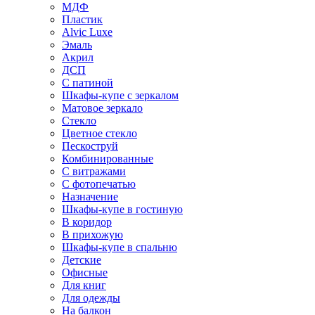
МДФ
Пластик
Alvic Luxe
Эмаль
Акрил
ДСП
С патиной
Шкафы-купе с зеркалом
Матовое зеркало
Стекло
Цветное стекло
Пескоструй
Комбинированные
С витражами
С фотопечатью
Назначение
Шкафы-купе в гостиную
В коридор
В прихожую
Шкафы-купе в спальню
Детские
Офисные
Для книг
Для одежды
На балкон