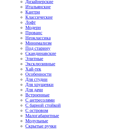
Дизайнерские
Итальянские
Кантри
Классические
Лофт
Модерн
Прованс
Неоклассика
Минимализм
Под старину
Скандинавские
Элитные
Эксклюзивные
Хай-тек
Особенности
Для студии
Для хрущевки
Для дачи
Встроенные
С антресолями
С барной стойкой
С островом
Малогабаритные
Модульные
Скрытые ручки