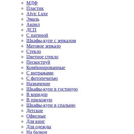
МДФ
Пластик
Alvic Luxe
Эмаль
Акрил
ДСП
С патиной
Шкафы-купе с зеркалом
Матовое зеркало
Стекло
Цветное стекло
Пескоструй
Комбинированные
С витражами
С фотопечатью
Назначение
Шкафы-купе в гостиную
В коридор
В прихожую
Шкафы-купе в спальню
Детские
Офисные
Для книг
Для одежды
На балкон