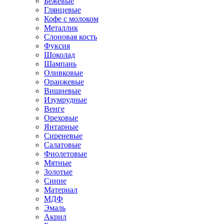
Бежевые
Глянцевые
Кофе с молоком
Металлик
Слоновая кость
Фуксия
Шоколад
Шампань
Оливковые
Оранжевые
Вишневые
Изумрудные
Венге
Ореховые
Янтарные
Сиреневые
Салатовые
Фиолетовые
Мятные
Золотые
Синие
Материал
МДФ
Эмаль
Акрил