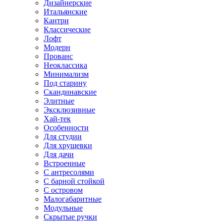
Дизайнерские
Итальянские
Кантри
Классические
Лофт
Модерн
Прованс
Неоклассика
Минимализм
Под старину
Скандинавские
Элитные
Эксклюзивные
Хай-тек
Особенности
Для студии
Для хрущевки
Для дачи
Встроенные
С антресолями
С барной стойкой
С островом
Малогабаритные
Модульные
Скрытые ручки